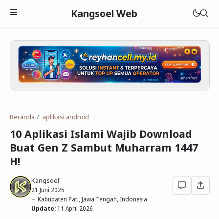
Kangsoel Web
Islam
Android
Aqidah
Beranda
aplikasi android
Komputer
Fiqih
Android
10 Aplikasi Islami Wajib Download
Blogging
Adab dan Akhlak
Aplikasi Android
Linux
Buat Gen Z Sambut Muharram 1447
H!
Download
Parenting Islami
Media Sosial
Windows
Blogger
Kangsoel
Lain-lain
Sejarah Islam
Open Source
WordPress
Murottal
21 Juni 2025
Kabupaten Pati, Jawa Tengah, Indonesia
Cerita Hikmah
Hardware
Blogging
Ebook Islam
Tutorial
Update:
11 April 2026