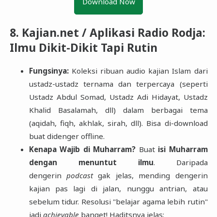
Download Now
8. Kajian.net / Aplikasi Radio Rodja:
Ilmu Dikit-Dikit Tapi Rutin
Fungsinya:
Koleksi ribuan audio kajian Islam dari
ustadz-ustadz ternama dan terpercaya (seperti
Ustadz Abdul Somad, Ustadz Adi Hidayat, Ustadz
Khalid Basalamah, dll) dalam berbagai tema
(aqidah, fiqh, akhlak, sirah, dll). Bisa di-download
buat didenger offline.
Kenapa Wajib di Muharram?
Buat
isi Muharram
dengan menuntut ilmu
. Daripada
dengerin
podcast
gak jelas, mending dengerin
kajian pas lagi di jalan, nunggu antrian, atau
sebelum tidur. Resolusi "belajar agama lebih rutin"
jadi
achievable
banget! Haditsnya jelas: