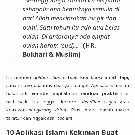
"Sesungguhnya zaman itu berputar
sebagaimana bentuknya semula di
hari Allah menciptakan langit dan
bumi. Satu tahun itu ada dua belas
bulan. Di antaranya ada empat
bulan haram (suci)..."
(HR.
Bukhari & Muslim)
Ini momen
golden chance
buat kita
boost
amal! Tapi,
jaman now godaannya banyak banget. Aplikasi Islami ini
bakal jadi
reminder digital
dan
panduan praktis
biar
niat baik kita nggak keseret
deadline
tugas atau
keasikan
nongkrong virtual
. Plus, bikin ibadah makin
teratur dan nggak asal-asalan!
10 Aplikasi Islami Kekinian Buat