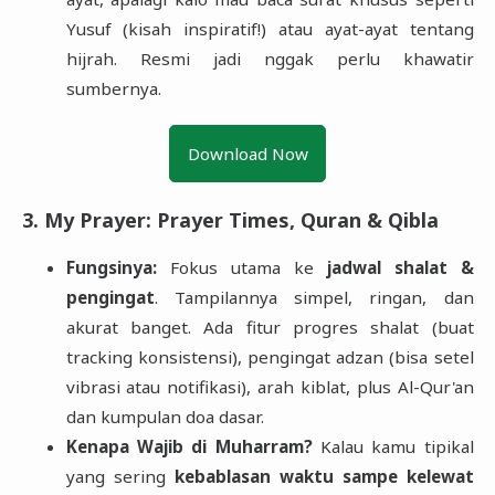
Yusuf (kisah inspiratif!) atau ayat-ayat tentang
hijrah. Resmi jadi nggak perlu khawatir
sumbernya.
Download Now
3. My Prayer: Prayer Times, Quran & Qibla
Fungsinya:
Fokus utama ke
jadwal shalat &
pengingat
. Tampilannya simpel, ringan, dan
akurat banget. Ada fitur progres shalat (buat
tracking konsistensi), pengingat adzan (bisa setel
vibrasi atau notifikasi), arah kiblat, plus Al-Qur'an
dan kumpulan doa dasar.
Kenapa Wajib di Muharram?
Kalau kamu tipikal
yang sering
kebablasan waktu sampe kelewat