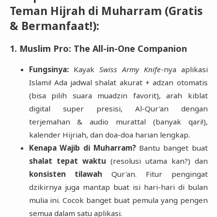
Teman Hijrah di Muharram (Gratis
& Bermanfaat!):
1. Muslim Pro: The All-in-One Companion
Fungsinya:
Kayak
Swiss Army Knife
-nya aplikasi
Islami! Ada jadwal shalat akurat + adzan otomatis
(bisa pilih suara muadzin favorit), arah kiblat
digital super presisi, Al-Qur'an dengan
terjemahan & audio murattal (banyak qari!),
kalender Hijriah, dan doa-doa harian lengkap.
Kenapa Wajib di Muharram?
Bantu banget buat
shalat tepat waktu
(resolusi utama kan?) dan
konsisten tilawah
Qur'an. Fitur pengingat
dzikirnya juga mantap buat isi hari-hari di bulan
mulia ini. Cocok banget buat pemula yang pengen
semua dalam satu aplikasi.