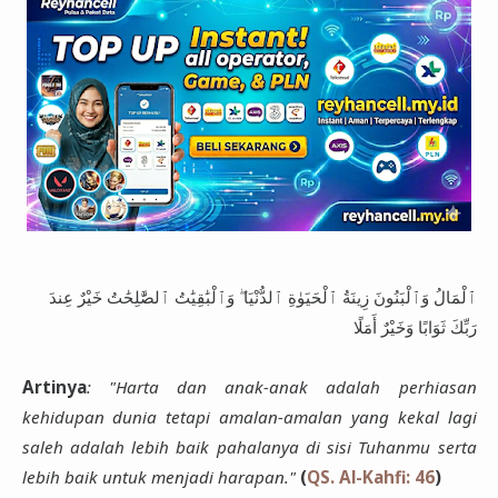
ٱلْمَالُ وَٱلْبَنُونَ زِينَةُ ٱلْحَيَوٰةِ ٱلدُّنْيَا ۖ وَٱلْبَٰقِيَٰتُ ٱلصَّٰلِحَٰتُ خَيْرٌ عِندَ
رَبِّكَ ثَوَابًا وَخَيْرٌ أَمَلًا
Artinya
: "Harta dan anak-anak adalah perhiasan
kehidupan dunia tetapi amalan-amalan yang kekal lagi
saleh adalah lebih baik pahalanya di sisi Tuhanmu serta
lebih baik untuk menjadi harapan."
(
QS. Al-Kahfi: 46
)