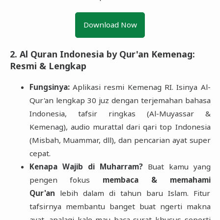
Download Now
2. Al Quran Indonesia by Qur'an Kemenag:
Resmi & Lengkap
Fungsinya:
Aplikasi resmi Kemenag RI. Isinya Al-
Qur'an lengkap 30 juz dengan terjemahan bahasa
Indonesia, tafsir ringkas (Al-Muyassar &
Kemenag), audio murattal dari qari top Indonesia
(Misbah, Muammar, dll), dan pencarian ayat super
cepat.
Kenapa Wajib di Muharram?
Buat kamu yang
pengen fokus
membaca & memahami
Qur'an
lebih dalam di tahun baru Islam. Fitur
tafsirnya membantu banget buat ngerti makna
ayat, apalagi kalo mau baca surat khusus seperti