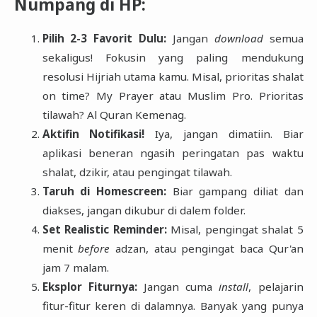
Numpang di HP:
Pilih 2-3 Favorit Dulu:
Jangan
download
semua
sekaligus! Fokusin yang paling mendukung
resolusi Hijriah utama kamu. Misal, prioritas shalat
on time? My Prayer atau Muslim Pro. Prioritas
tilawah? Al Quran Kemenag.
Aktifin Notifikasi!
Iya, jangan dimatiin. Biar
aplikasi beneran ngasih peringatan pas waktu
shalat, dzikir, atau pengingat tilawah.
Taruh di Homescreen:
Biar gampang diliat dan
diakses, jangan dikubur di dalem folder.
Set Realistic Reminder:
Misal, pengingat shalat 5
menit
before
adzan, atau pengingat baca Qur'an
jam 7 malam.
Eksplor Fiturnya:
Jangan cuma
install
, pelajarin
fitur-fitur keren di dalamnya. Banyak yang punya