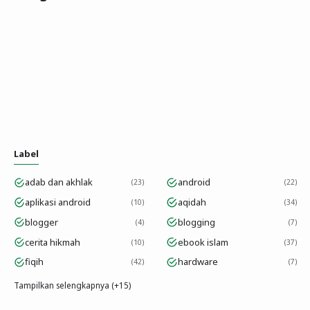
Label
adab dan akhlak
android
23
22
aplikasi android
aqidah
10
34
blogger
blogging
4
7
cerita hikmah
ebook islam
10
37
fiqih
hardware
42
7
Tampilkan selengkapnya (+15)