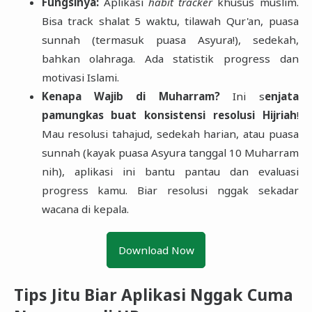
Fungsinya:
Aplikasi
habit tracker
khusus muslim.
Bisa track shalat 5 waktu, tilawah Qur'an, puasa
sunnah (termasuk puasa Asyura!), sedekah,
bahkan olahraga. Ada statistik progress dan
motivasi Islami.
Kenapa Wajib di Muharram?
Ini s
enjata
pamungkas buat konsistensi resolusi Hijriah
!
Mau resolusi tahajud, sedekah harian, atau puasa
sunnah (kayak puasa Asyura tanggal 10 Muharram
nih), aplikasi ini bantu pantau dan evaluasi
progress kamu. Biar resolusi nggak sekadar
wacana di kepala.
Download Now
Tips Jitu Biar Aplikasi Nggak Cuma