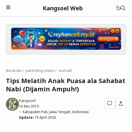
Kangsoel Web
Islam
Android
Aqidah
Beranda
parenting islami
sunnah
Komputer
Fiqih
Android
Tips Melatih Anak Puasa ala Sahabat
Blogging
Adab dan Akhlak
Aplikasi Android
Linux
Nabi (Dijamin Ampuh!)
Download
Parenting Islami
Media Sosial
Windows
Blogger
Kangsoel
16 Mei 2019
Lain-lain
Sejarah Islam
Open Source
WordPress
Murottal
Kabupaten Pati, Jawa Tengah, Indonesia
Update:
19 April 2026
Cerita Hikmah
Hardware
Blogging
Ebook Islam
Tutorial