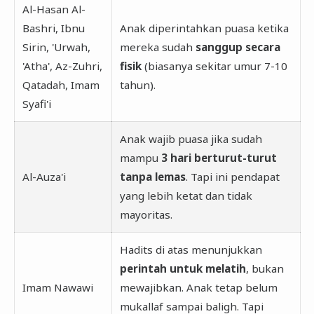
Al-Hasan Al-
Bashri, Ibnu
Anak diperintahkan puasa ketika
Sirin, 'Urwah,
mereka sudah
sanggup secara
'Atha', Az-Zuhri,
fisik
(biasanya sekitar umur 7-10
Qatadah, Imam
tahun).
Syafi'i
Anak wajib puasa jika sudah
mampu
3 hari berturut-turut
Al-Auza'i
tanpa lemas
. Tapi ini pendapat
yang lebih ketat dan tidak
mayoritas.
Hadits di atas menunjukkan
perintah untuk melatih
, bukan
Imam Nawawi
mewajibkan. Anak tetap belum
mukallaf sampai baligh. Tapi