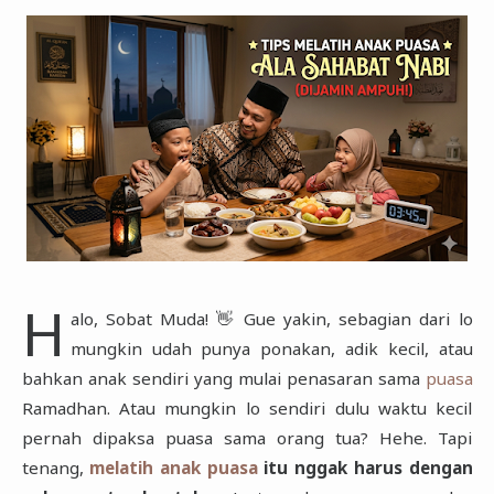
Sains Islam
Hosting dan Domain
Tips dan Trik
Sunnah
Scripting
Pengetahuan
H
alo, Sobat Muda! 👋 Gue yakin, sebagian dari lo
mungkin udah punya ponakan, adik kecil, atau
bahkan anak sendiri yang mulai penasaran sama
puasa
Ramadhan. Atau mungkin lo sendiri dulu waktu kecil
pernah dipaksa puasa sama orang tua? Hehe. Tapi
tenang,
melatih anak puasa
itu nggak harus dengan