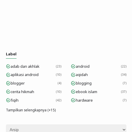
Label
adab dan akhlak
android
23
22
aplikasi android
aqidah
10
34
blogger
blogging
4
7
cerita hikmah
ebook islam
10
37
fiqih
hardware
42
7
Tampilkan selengkapnya (+15)