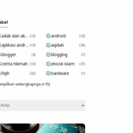
abel
adab dan akhlak
android
23
22
aplikasi android
aqidah
10
34
blogger
blogging
4
7
cerita hikmah
ebook islam
10
37
fiqih
hardware
42
7
mpilkan selengkapnya (+15)