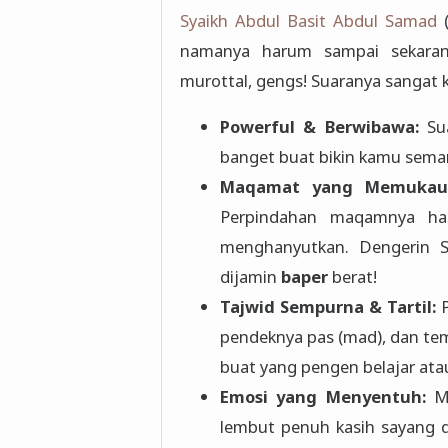
Syaikh Abdul Basit Abdul Samad
(lahir 1927, wafat 1988) adalah qori' Mesir yang
namanya harum sampai sekarang. Beliau itu kayak “The Beatles”-nya dunia
murottal, gengs! Suaranya
Powerful & Berwibawa:
Suar
Maqamat yang Memukau
Perpindahan maqamnya halus tapi dramatis, bikin merinding 
menghanyutkan. Dengerin Surah Ar-Rahman atau Al-Waqi'ah v
dijamin
baper
berat!
Tajwid Sempurna & Tartil:
P
pendeknya pas (mad), dan tempo bacanya (tartil) sangat terjaga. Cocok banget
buat yang pengen bela
Emosi yang Menyentuh:
Me
lembut penuh kasih sayang dengan sangat mengharukan. Ayat-ayat tentang