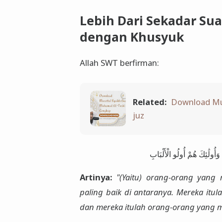
Lebih Dari Sekadar S
dengan Khusyuk
Allah SWT berfirman:
Related:
Download Mur
juz
وَأُولَٰئِكَ هُمْ أُولُو الْأَلْبَابِ
Artinya:
"(Yaitu) orang-orang yang
paling baik di antaranya. Mereka itul
dan mereka itulah orang-orang yang m