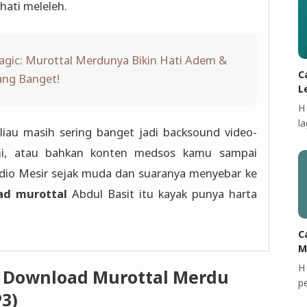
llah bikin hati meleleh.
ragic: Murottal Merdunya Bikin Hati Adem &
C
ng Banget!
L
H
l
au masih sering banget jadi backsound video-
au bahkan konten medsos kamu sampai
esir sejak muda dan suaranya menyebar ke
ad murottal
Abdul Basit itu kayak punya harta
C
M
H
 Download Murottal Merdu
p
3)