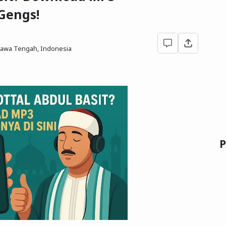
 Gengs!
 Jawa Tengah, Indonesia
P