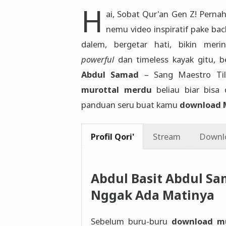
H
ai, Sobat Qur'an Gen Z! Pernah
nemu video inspiratif pake b
dalem, bergetar hati, bikin mer
powerful
dan timeless kayak gitu, 
Abdul Samad
– Sang Maestro Ti
murottal merdu
beliau biar bisa d
panduan seru buat kamu
download 
Profil Qori'
Stream
Downl
Abdul Basit Abdul Sa
Nggak Ada Matinya
Sebelum buru-buru
download mu