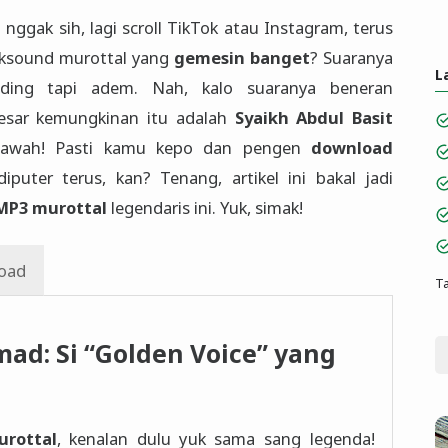
 nggak sih, lagi scroll TikTok atau Instagram, terus
acksound murottal yang
gemesin banget
? Suaranya
L
inding tapi adem. Nah, kalo suaranya beneran
besar kemungkinan itu adalah
Syaikh Abdul Basit
lawah! Pasti kamu kepo dan pengen
download
iputer terus, kan? Tenang, artikel ini bakal jadi
MP3 murottal
legendaris ini. Yuk, simak!
oad
Ta
mad: Si “Golden Voice” yang
rottal
, kenalan dulu yuk sama sang legenda!