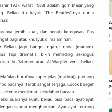
 sangat khas:
C
A
anya jernih, kuat, dan penuh ketegasan. Pas
J
banget buat bikin kamu semangat pagi atau khusyuk di malam hari.
bi
:
Beliau jago banget ngatur nada (maqam).
sekaligus
ersi beliau,
elafalan hurufnya super jelas (makhraj), panjang
M
D
jar atau sekedar menikmati keindahan bacaan.
H
sc
ski suaranya kuat, beliau bisa baca ayat-ayat