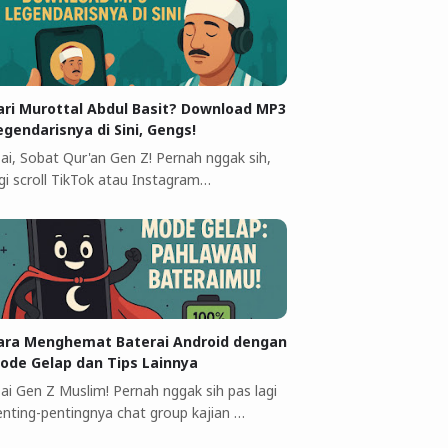
ari Murottal Abdul Basit? Download MP3
egendarisnya di Sini, Gengs!
 ai, Sobat Qur'an Gen Z! Pernah nggak sih,
agi scroll TikTok atau Instagram…
ara Menghemat Baterai Android dengan
ode Gelap dan Tips Lainnya
 ai Gen Z Muslim! Pernah nggak sih pas lagi
enting-pentingnya chat group kajian …