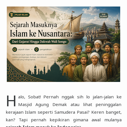
Sains Islam
Hosting dan Domain
Tips dan Trik
Sunnah
Scripting
Pengetahuan
H
alo, Sobat! Pernah nggak sih lo jalan-jalan ke
Masjid Agung Demak atau lihat peninggalan
kerajaan Islam seperti Samudera Pasai? Keren banget,
kan? Tapi pernah kepikiran gimana awal mulanya