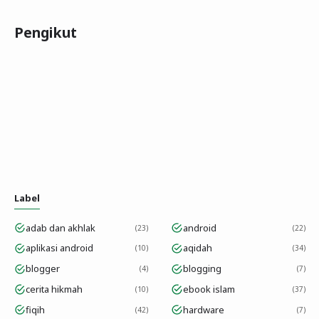
Pengikut
Label
adab dan akhlak
android
23
22
aplikasi android
aqidah
10
34
blogger
blogging
4
7
cerita hikmah
ebook islam
10
37
fiqih
hardware
42
7