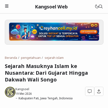
Kangsoel Web
Islam
Android
Aqidah
Beranda
pengetahuan
sejarah islam
Komputer
Fiqih
Android
Sejarah Masuknya Islam ke
Blogging
Adab dan Akhlak
Aplikasi Android
Linux
Nusantara: Dari Gujarat Hingga
Dakwah Wali Songo
Download
Parenting Islami
Media Sosial
Windows
Blogger
Kangsoel
Lain-lain
Sejarah Islam
Open Source
WordPress
Murottal
19 Mei 2026
Kabupaten Pati, Jawa Tengah, Indonesia
Cerita Hikmah
Hardware
Blogging
Ebook Islam
Tutorial