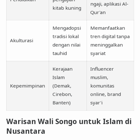
ngaji, aplikasi Al-
kitab kuning
Qur'an
Mengadopsi
Memanfaatkan
tradisi lokal
tren digital tanpa
Akulturasi
dengan nilai
meninggalkan
tauhid
syariat
Kerajaan
Influencer
Islam
muslim,
Kepemimpinan
(Demak,
komunitas
Cirebon,
online, brand
Banten)
syar'i
Warisan Wali Songo untuk Islam di
Nusantara