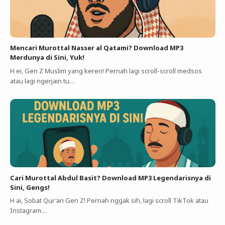
Mencari Murottal Nasser al Qatami? Download MP3
Merdunya di Sini, Yuk!
H ei, Gen Z Muslim yang keren! Pernah lagi scroll-scroll medsos
atau lagi ngerjain tu…
Cari Murottal Abdul Basit? Download MP3 Legendarisnya di
Sini, Gengs!
H ai, Sobat Qur'an Gen Z! Pernah nggak sih, lagi scroll TikTok atau
Instagram…