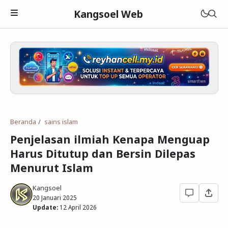
Kangsoel Web
Islam
Android
Aqidah
Beranda
sains islam
Komputer
Fiqih
Android
Penjelasan ilmiah Kenapa Menguap
Blogging
Adab dan Akhlak
Aplikasi Android
Linux
Harus Ditutup dan Bersin Dilepas
Menurut Islam
Download
Parenting Islami
Media Sosial
Windows
Blogger
Kangsoel
Lain-lain
Sejarah Islam
Open Source
WordPress
Murottal
20 Januari 2025
Update:
12 April 2026
Cerita Hikmah
Hardware
Blogging
Ebook Islam
Tutorial