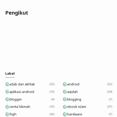
Pengikut
Label
adab dan akhlak
android
23
22
aplikasi android
aqidah
10
34
blogger
blogging
4
7
cerita hikmah
ebook islam
10
37
fiqih
hardware
42
7