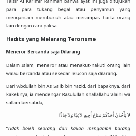
Taisir Al Karimir Rahman bahwa ayat ini juga ditujukan
para para tukang begal atau penyamun yang
mengancam membunuh atau merampas harta orang
lain dengan cara paksa.
Hadits yang Melarang Terorisme
Meneror Bercanda saja Dilarang
Dalam Islam, meneror atau menakut-nakuti orang lain
walau bercanda atau sekedar lelucon saja dilarang.
Dari ‘Abdullah bin As Sa’ib bin Yazid, dari bapaknya, dari
kakeknya, ia mendengar Rasulullah shallallahu ‘alaihi wa
sallam bersabda,
لاَ يَأْخُذَنَّ أَحَدُكُمْ مَتَاعَ أَخِيهِ لاَعِبًا وَلاَ جَادًّا
“
Tidak boleh seorang dari kalian mengambil barang