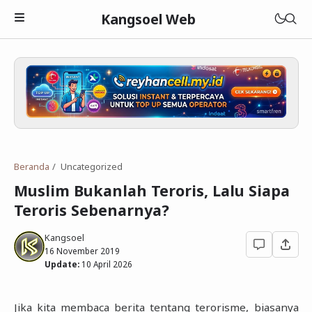
Kangsoel Web
Islam
Android
Aqidah
Beranda
Uncategorized
Komputer
Fiqih
Android
Muslim Bukanlah Teroris, Lalu Siapa
Blogging
Adab dan Akhlak
Aplikasi Android
Linux
Teroris Sebenarnya?
Download
Parenting Islami
Media Sosial
Windows
Blogger
Kangsoel
16 November 2019
Lain-lain
Sejarah Islam
Open Source
WordPress
Murottal
Update:
10 April 2026
Cerita Hikmah
Hardware
Blogging
Ebook Islam
Tutorial
J
ika kita membaca berita tentang terorisme, biasanya