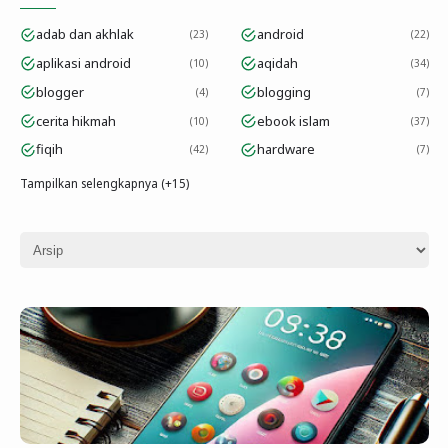
adab dan akhlak
android
23
22
aplikasi android
aqidah
10
34
blogger
blogging
4
7
cerita hikmah
ebook islam
10
37
fiqih
hardware
42
7
Tampilkan selengkapnya (+15)