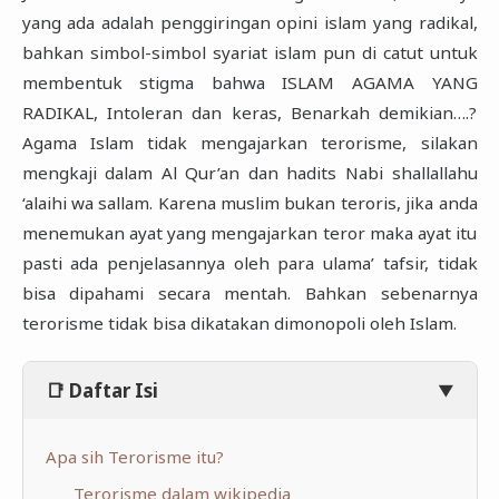
Sains Islam
Hosting dan Domain
Tips dan Trik
yang ada adalah penggiringan opini islam yang radikal,
bahkan simbol-simbol syariat islam pun di catut untuk
Sunnah
Scripting
Pengetahuan
membentuk stigma bahwa ISLAM AGAMA YANG
RADIKAL, Intoleran dan keras, Benarkah demikian….?
Agama Islam tidak mengajarkan terorisme, silakan
mengkaji dalam Al Qur’an dan hadits Nabi shallallahu
‘alaihi wa sallam. Karena muslim bukan teroris, jika anda
menemukan ayat yang mengajarkan teror maka ayat itu
pasti ada penjelasannya oleh para ulama’ tafsir, tidak
bisa dipahami secara mentah. Bahkan sebenarnya
terorisme tidak bisa dikatakan dimonopoli oleh Islam.
📑 Daftar Isi
▼
Apa sih Terorisme itu?
Terorisme dalam wikipedia