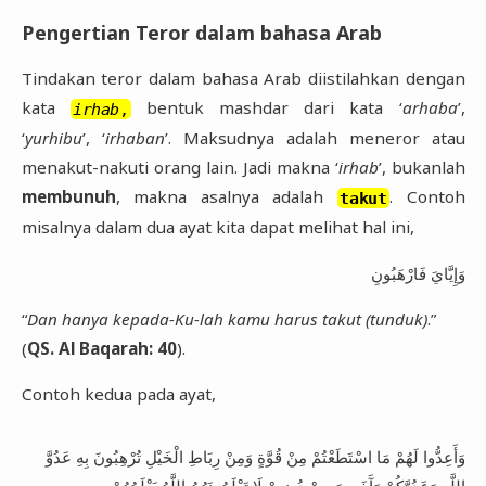
Pengertian Teror dalam bahasa Arab
Tindakan teror dalam bahasa Arab diistilahkan dengan
kata
bentuk mashdar dari kata ‘
arhaba
’,
irhab
,
‘
yurhibu
’, ‘
irhaban
’. Maksudnya adalah meneror atau
menakut-nakuti orang lain. Jadi makna ‘
irhab
’, bukanlah
membunuh
, makna asalnya adalah
. Contoh
takut
misalnya dalam dua ayat kita dapat melihat hal ini,
وَإِيَّايَ فَارْهَبُونِ
“
Dan hanya kepada-Ku-lah kamu harus takut (tunduk)
.”
(
QS. Al Baqarah: 40
).
Contoh kedua pada ayat,
وَأَعِدُّوا لَهُمْ مَا اسْتَطَعْتُمْ مِنْ قُوَّةٍ وَمِنْ رِبَاطِ الْخَيْلِ تُرْهِبُونَ بِهِ عَدُوَّ
اللَّهِ وَعَدُوَّكُمْ وَآَخَرِينَ مِنْ دُونِهِمْ لَا تَعْلَمُونَهُمُ اللَّهُ يَعْلَمُهُمْ