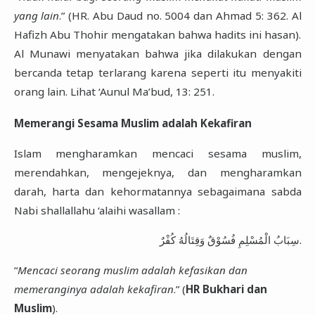
yang lain
.” (HR. Abu Daud no. 5004 dan Ahmad 5: 362. Al
Hafizh Abu Thohir mengatakan bahwa hadits ini hasan).
Al Munawi menyatakan bahwa jika dilakukan dengan
bercanda tetap terlarang karena seperti itu menyakiti
orang lain. Lihat ‘Aunul Ma’bud, 13: 251.
Memerangi Sesama Muslim adalah Kekafiran
Islam mengharamkan mencaci sesama muslim,
merendahkan, mengejeknya, dan mengharamkan
darah, harta dan kehormatannya sebagaimana sabda
Nabi shallallahu ‘alaihi wasallam :
سِبَابُ الْمُسْلِمِ فُسُوْقٌ وَقِتَالُهُ كُفْرٌ.
“
Mencaci seorang muslim adalah kefasikan dan
memeranginya adalah kekafiran
.” (
HR Bukhari dan
Muslim
).