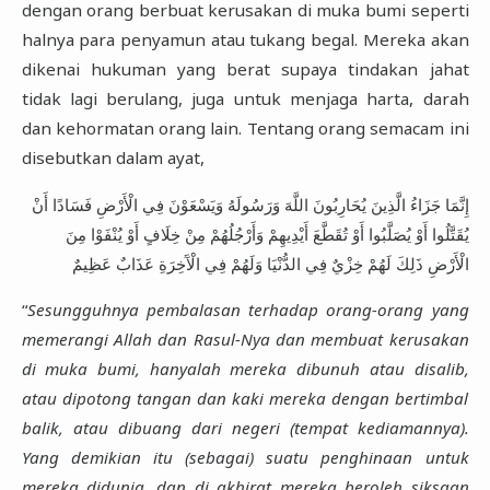
dengan orang berbuat kerusakan di muka bumi seperti
halnya para penyamun atau tukang begal. Mereka akan
dikenai hukuman yang berat supaya tindakan jahat
tidak lagi berulang, juga untuk menjaga harta, darah
dan kehormatan orang lain. Tentang orang semacam ini
disebutkan dalam ayat,
إِنَّمَا جَزَاءُ الَّذِينَ يُحَارِبُونَ اللَّهَ وَرَسُولَهُ وَيَسْعَوْنَ فِي الْأَرْضِ فَسَادًا أَنْ
يُقَتَّلُوا أَوْ يُصَلَّبُوا أَوْ تُقَطَّعَ أَيْدِيهِمْ وَأَرْجُلُهُمْ مِنْ خِلَافٍ أَوْ يُنْفَوْا مِنَ
الْأَرْضِ ذَلِكَ لَهُمْ خِزْيٌ فِي الدُّنْيَا وَلَهُمْ فِي الْآَخِرَةِ عَذَابٌ عَظِيمٌ
“
Sesungguhnya pembalasan terhadap orang-orang yang
memerangi Allah dan Rasul-Nya dan membuat kerusakan
di muka bumi, hanyalah mereka dibunuh atau disalib,
atau dipotong tangan dan kaki mereka dengan bertimbal
balik, atau dibuang dari negeri (tempat kediamannya).
Yang demikian itu (sebagai) suatu penghinaan untuk
mereka didunia, dan di akhirat mereka beroleh siksaan