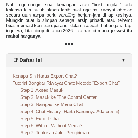
Nah, ngomongin soal kenangan atau "bukti digital," ada
kalanya kita butuh akses lebih buat ngelihat riwayat obrolan
secara utuh tanpa perlu
scrolling
berjam-jam di aplikasinya.
Mungkin buat lo simpan sebagai arsip pribadi, atau (ehem)
buat memastikan transparansi dalam sebuah hubungan. Tapi
inget ya, kita hidup di tahun 2026—zaman di mana
privasi itu
mahal harganya
.
📑 Daftar Isi
▼
Kenapa Sih Harus Export Chat?
Tutorial Bongkar Riwayat Chat: Metode "Export Chat"
Step 1: Akses Masuk
Step 2: Masuk ke "The Control Center"
Step 3: Navigasi ke Menu Chat
Step 4: Chat History (Harta Karunnya Ada di Sini)
Step 5: Export Chat
Step 6: With or Without Media?
Step 7: Tentukan Jalur Pengiriman