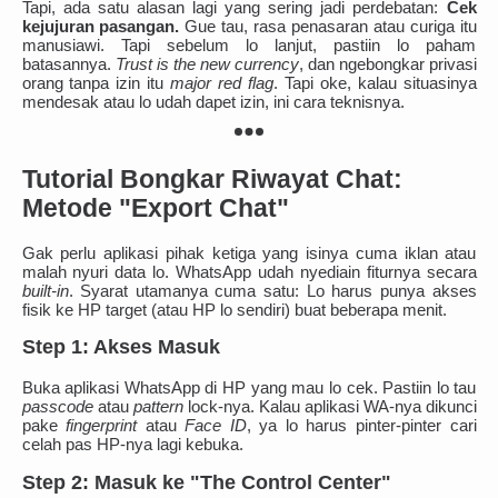
Tapi, ada satu alasan lagi yang sering jadi perdebatan:
Cek
kejujuran pasangan.
Gue tau, rasa penasaran atau curiga itu
manusiawi. Tapi sebelum lo lanjut, pastiin lo paham
batasannya.
Trust is the new currency
, dan ngebongkar privasi
orang tanpa izin itu
major red flag
. Tapi oke, kalau situasinya
mendesak atau lo udah dapet izin, ini cara teknisnya.
Tutorial Bongkar Riwayat Chat:
Metode "Export Chat"
Gak perlu aplikasi pihak ketiga yang isinya cuma iklan atau
malah nyuri data lo. WhatsApp udah nyediain fiturnya secara
built-in
. Syarat utamanya cuma satu: Lo harus punya akses
fisik ke HP target (atau HP lo sendiri) buat beberapa menit.
Step 1: Akses Masuk
Buka aplikasi WhatsApp di HP yang mau lo cek. Pastiin lo tau
passcode
atau
pattern
lock-nya. Kalau aplikasi WA-nya dikunci
pake
fingerprint
atau
Face ID
, ya lo harus pinter-pinter cari
celah pas HP-nya lagi kebuka.
Step 2: Masuk ke "The Control Center"