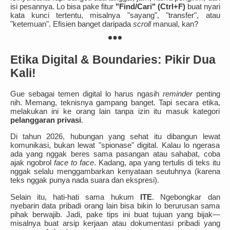
isi pesannya. Lo bisa pake fitur
"Find/Cari" (Ctrl+F)
buat nyari
kata kunci tertentu, misalnya "sayang", "transfer", atau
"ketemuan". Efisien banget daripada
scroll
manual, kan?
Etika Digital & Boundaries: Pikir Dua
Kali!
Gue sebagai temen digital lo harus ngasih
reminder
penting
nih. Memang, teknisnya gampang banget. Tapi secara etika,
melakukan ini ke orang lain tanpa izin itu masuk kategori
pelanggaran privasi
.
Di tahun 2026, hubungan yang sehat itu dibangun lewat
komunikasi, bukan lewat "spionase" digital. Kalau lo ngerasa
ada yang nggak beres sama pasangan atau sahabat, coba
ajak ngobrol
face to face
. Kadang, apa yang tertulis di teks itu
nggak selalu menggambarkan kenyataan seutuhnya (karena
teks nggak punya nada suara dan ekspresi).
Selain itu, hati-hati sama hukum
ITE
. Ngebongkar dan
nyebarin data pribadi orang lain bisa bikin lo berurusan sama
pihak berwajib. Jadi, pake tips ini buat tujuan yang bijak—
misalnya buat arsip kerjaan atau dokumentasi pribadi yang