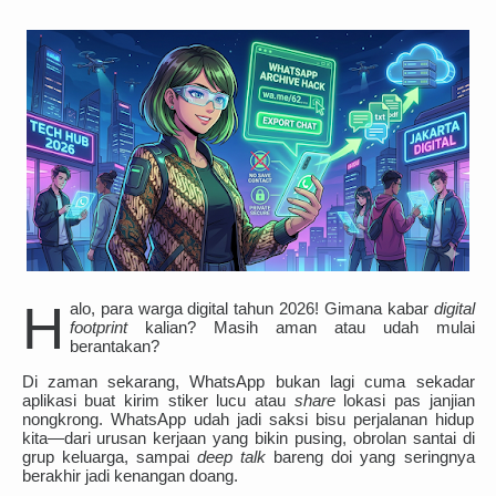
Sains Islam
Hosting dan Domain
Tips dan Trik
Sunnah
Scripting
Pengetahuan
H
alo, para warga digital tahun 2026! Gimana kabar
digital
footprint
kalian? Masih aman atau udah mulai
berantakan?
Di zaman sekarang, WhatsApp bukan lagi cuma sekadar
aplikasi buat kirim stiker lucu atau
share
lokasi pas janjian
nongkrong. WhatsApp udah jadi saksi bisu perjalanan hidup
kita—dari urusan kerjaan yang bikin pusing, obrolan santai di
grup keluarga, sampai
deep talk
bareng doi yang seringnya
berakhir jadi kenangan doang.