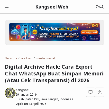
Kangsoel Web
Islam
Android
Aqidah
Beranda
android
media sosial
Komputer
Fiqih
Android
Digital Archive Hack: Cara Export
Blogging
Adab dan Akhlak
Aplikasi Android
Linux
Chat WhatsApp Buat Simpan Memori
(Atau Cek Transparansi) di 2026
Download
Parenting Islami
Media Sosial
Windows
Blogger
Kangsoel
Lain-lain
Sejarah Islam
Open Source
WordPress
Murottal
29 Januari 2019
Kabupaten Pati, Jawa Tengah, Indonesia
Cerita Hikmah
Hardware
Blogging
Ebook Islam
Tutorial
Update:
13 April 2026