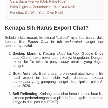
Cara Baca Filenya (Gak Pake Ribet)
Etika Digital & Boundaries: Pikir Dua Kali!
Penutup: Do With Your Own Risk!
Kenapa Sih Harus Export Chat?
Sebelum kita masuk ke tutorial "sat-set" nya, kita bahas dulu
kenapa fitur
Export Chat
ini tuh
underrated
banget tapi
sebenernya sakti.
Backup Mandiri:
Kadang
cloud backup
(Google Drive
atau iCloud) suka rewel atau sizenya kegedean. Dengan
export ke file teks, lo punya
copy
obrolan yang ringan
banget.
Bukti Autentik:
Buat urusan profesional atau hukum, file
hasil export ini jauh lebih valid daripada sekadar
screenshot
yang gampang banget dimanipulasi pake AI
tahun 2026.
Self-Reflecting:
Kadang baca chat lama itu perlu buat liat
gimana perkembangan pola pikir lo (atau ngeliat seberapa
cringe
lo dulu pas lagi PDKT).