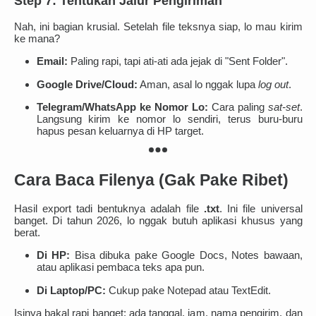
Step 7: Tentukan Jalur Pengiriman
Nah, ini bagian krusial. Setelah file teksnya siap, lo mau kirim
ke mana?
Email:
Paling rapi, tapi ati-ati ada jejak di "Sent Folder".
Google Drive/Cloud:
Aman, asal lo nggak lupa
log out
.
Telegram/WhatsApp ke Nomor Lo:
Cara paling
sat-set
.
Langsung kirim ke nomor lo sendiri, terus buru-buru
hapus pesan keluarnya di HP target.
Cara Baca Filenya (Gak Pake Ribet)
Hasil export tadi bentuknya adalah file
.txt
. Ini file universal
banget. Di tahun 2026, lo nggak butuh aplikasi khusus yang
berat.
Di HP:
Bisa dibuka pake Google Docs, Notes bawaan,
atau aplikasi pembaca teks apa pun.
Di Laptop/PC:
Cukup pake Notepad atau TextEdit.
Isinya bakal rapi banget: ada tanggal, jam, nama pengirim, dan