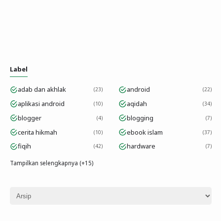
Label
adab dan akhlak
android
23
22
aplikasi android
aqidah
10
34
blogger
blogging
4
7
cerita hikmah
ebook islam
10
37
fiqih
hardware
42
7
Tampilkan selengkapnya (+15)