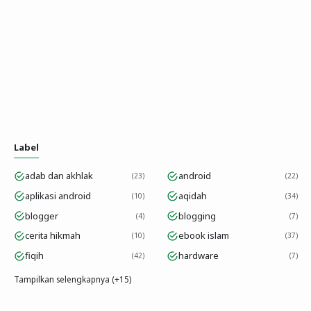
Label
adab dan akhlak
android
23
22
aplikasi android
aqidah
10
34
blogger
blogging
4
7
cerita hikmah
ebook islam
10
37
fiqih
hardware
42
7
Tampilkan selengkapnya (+15)