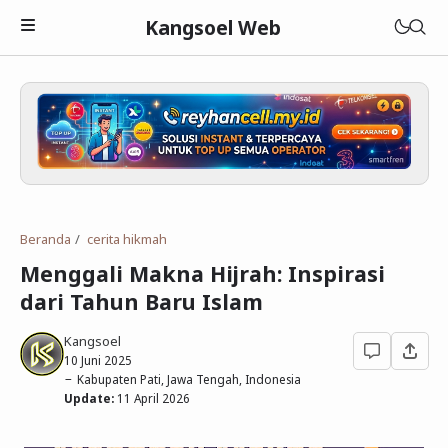
Kangsoel Web
Islam
Android
Aqidah
Beranda
cerita hikmah
Komputer
Fiqih
Android
Menggali Makna Hijrah: Inspirasi
Blogging
Adab dan Akhlak
Aplikasi Android
Linux
dari Tahun Baru Islam
Download
Parenting Islami
Media Sosial
Windows
Blogger
Kangsoel
10 Juni 2025
Lain-lain
Sejarah Islam
Open Source
WordPress
Murottal
Kabupaten Pati, Jawa Tengah, Indonesia
Update:
11 April 2026
Cerita Hikmah
Hardware
Blogging
Ebook Islam
Tutorial