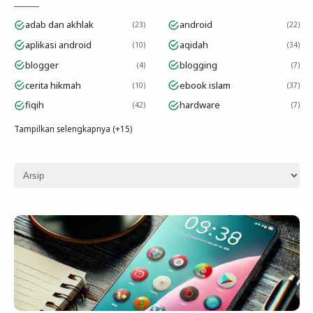
adab dan akhlak
android
23
22
aplikasi android
aqidah
10
34
blogger
blogging
4
7
cerita hikmah
ebook islam
10
37
fiqih
hardware
42
7
Tampilkan selengkapnya (+15)