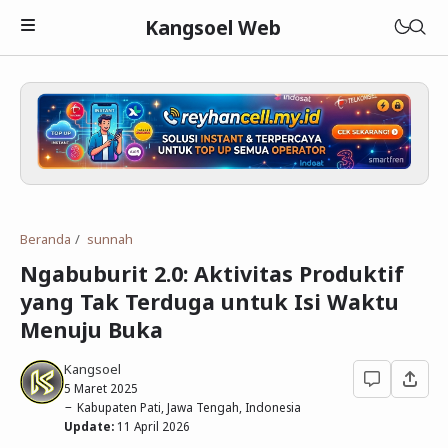
Kangsoel Web
Islam
Android
Aqidah
Beranda
sunnah
Komputer
Fiqih
Android
Ngabuburit 2.0: Aktivitas Produktif
Blogging
Adab dan Akhlak
Aplikasi Android
Linux
yang Tak Terduga untuk Isi Waktu
Menuju Buka
Download
Parenting Islami
Media Sosial
Windows
Blogger
Kangsoel
Lain-lain
Sejarah Islam
Open Source
WordPress
Murottal
5 Maret 2025
Kabupaten Pati, Jawa Tengah, Indonesia
Cerita Hikmah
Hardware
Blogging
Ebook Islam
Tutorial
Update:
11 April 2026