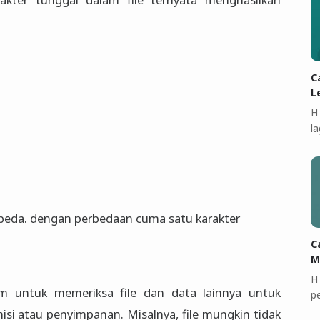
C
L
H
l
beda. dengan perbedaan cuma satu karakter
C
M
H
 untuk memeriksa file dan data lainnya untuk
p
isi atau penyimpanan. Misalnya, file mungkin tidak