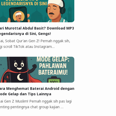
ari Murottal Abdul Basit? Download MP3
egendarisnya di Sini, Gengs!
 ai, Sobat Qur'an Gen Z! Pernah nggak sih,
agi scroll TikTok atau Instagram…
ara Menghemat Baterai Android dengan
ode Gelap dan Tips Lainnya
 ai Gen Z Muslim! Pernah nggak sih pas lagi
enting-pentingnya chat group kajian …