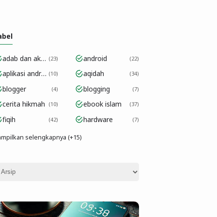
abel
adab dan akhlak
android
23
22
aplikasi android
aqidah
10
34
blogger
blogging
4
7
cerita hikmah
ebook islam
10
37
fiqih
hardware
42
7
mpilkan selengkapnya (+15)