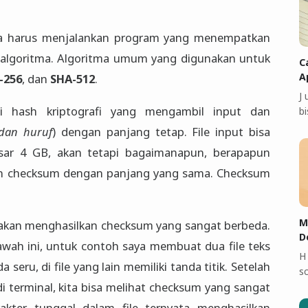
a harus menjalankan program yang menempatkan
tu algoritma. Algoritma umum yang digunakan untuk
C
A
-256
, dan
SHA-512
.
J
i hash kriptografi yang mengambil input dan
bi
dan huruf
) dengan panjang tetap. File input bisa
besar 4 GB, akan tetapi bagaimanapun, berapapun
kan checksum dengan panjang yang sama. Checksum
M
 akan menghasilkan checksum yang sangat berbeda.
D
bawah ini, untuk contoh saya membuat dua file teks
H
seru, di file yang lain memiliki tanda titik. Setelah
sc
i terminal, kita bisa melihat checksum yang sangat
akter tunggal dalam file ternyata menghasilkan