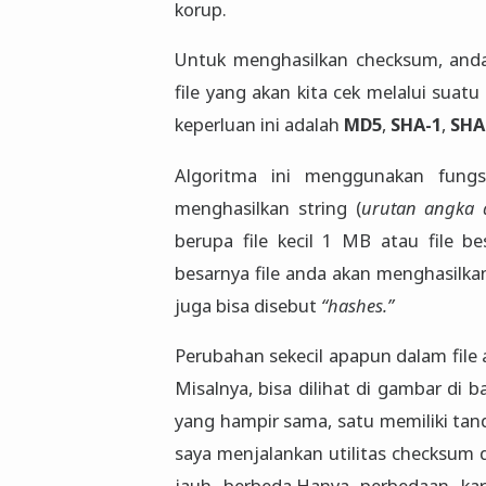
korup.
Untuk menghasilkan checksum, and
file yang akan kita cek melalui sua
keperluan ini adalah
MD5
,
SHA-1
,
SHA
Algoritma ini menggunakan fungs
menghasilkan string (
urutan angka 
berupa file kecil 1 MB atau file 
besarnya file anda akan menghasil
juga bisa disebut
“hashes.”
Perubahan sekecil apapun dalam file
Misalnya, bisa dilihat di gambar di 
yang hampir sama, satu memiliki tanda 
saya menjalankan utilitas checksum d
jauh berbeda.Hanya perbedaan kar