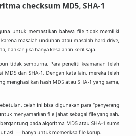
oritma checksum MD5, SHA-1
una untuk memastikan bahwa file tidak memiliki
di karena masalah unduhan atau masalah hard drive,
, bahkan jika hanya kesalahan kecil saja.
 pun tidak sempurna. Para peneliti keamanan telah
i MD5 dan SHA-1. Dengan kata lain, mereka telah
ang menghasilkan hash MD5 atau SHA-1 yang sama,
kebetulan, celah ini bisa digunakan para “penyerang
ntuk menyamarkan file jahat sebagai file yang sah.
a bergantung pada algoritma MD5 atau SHA-1 sums
but asli — hanya untuk memeriksa file korup.